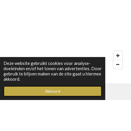
Deze website gebruikt cookies voor analyse-
doeleinden en/of het tonen van advertenties. Door
gebruik te blijven maken van de site gaat u hiermee
akkoord.
Akkoord
I
n
s
info@knokke-zoete.be
t
© 2023 Knokke Zoete
a
g
Powered by
JouwWeb